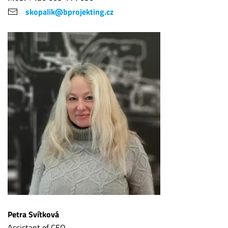
skopalik@bprojekting.cz
Petra Svítková
Assistant of CEO